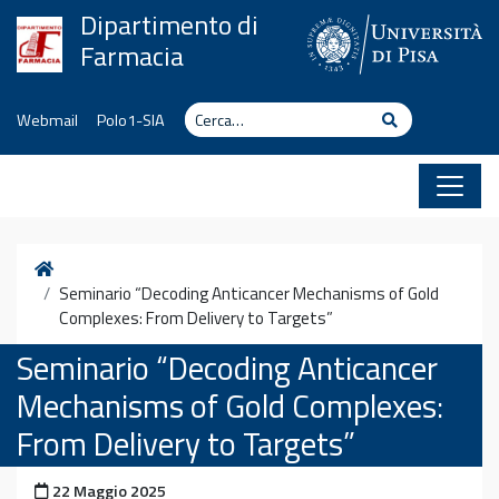
Vai al contenuto
Dipartimento di
Farmacia
Cerca
Cerca
Webmail
Polo1-SIA
Home
Seminario “Decoding Anticancer Mechanisms of Gold
Complexes: From Delivery to Targets”
Seminario “Decoding Anticancer
Mechanisms of Gold Complexes:
From Delivery to Targets”
Pubblicato il
22 Maggio 2025