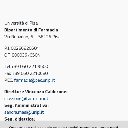
Università di Pisa
Dipartimento di Farmacia
Via Bonanno, 6 – 56126 Pisa
P.I. 00286820501
C.F. 80003670504
Tel +39 050 221 9500
Fax +39 050 2210680
PEC:
farmacia@pec.unipi.it
Direttore Vincenzo Calderone:
direzione@farm.unipi.it
Seg. Amministrativa:
sandra.masi@unipi.it
Seg. didattica:
sandro.bernacchi@farm.unipi.it
Questo sito utilizza solo cookie tecnici, propri e di terze parti,