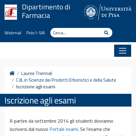
Vai al contenuto
Dipartimento di
Farmacia
Cerca
Cerca
Webmail
Polo1-SIA
Home
Lauree Triennali
CdL in Scienze dei Prodotti Erboristici e della Salute
Iscrizione agli esami
Iscrizione agli esami
A partire da settembre 2014 gli studenti dovranno
iscriversi dal nuovo
Portale esami
. Se l’esame che