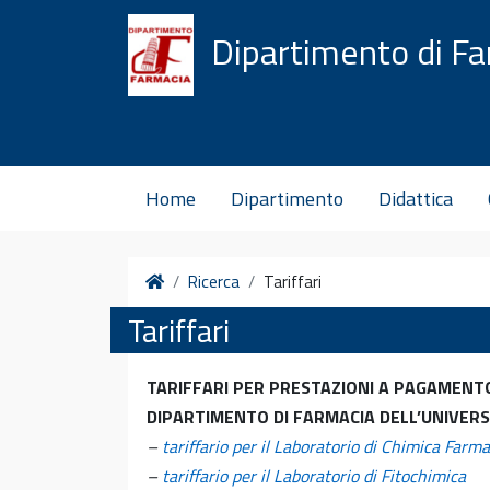
Vai al contenuto
Dipartimento di F
Home
Dipartimento
Didattica
Home
Ricerca
Tariffari
Tariffari
TARIFFARI PER PRESTAZIONI A PAGAMENT
DIPARTIMENTO DI FARMACIA DELL’UNIVERSI
–
tariffario per il Laboratorio di Chimica Farm
–
tariffario per il Laboratorio di Fitochimica