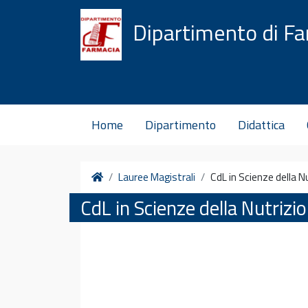
Vai al contenuto
Dipartimento di F
Home
Dipartimento
Didattica
Home
Lauree Magistrali
CdL in Scienze della 
CdL in Scienze della Nutriz