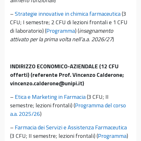
alimenti funzionali
)
–
Strategie innovative in chimica farmaceutica
(3
CFU; I semestre; 2 CFU di lezioni frontali e 1 CFU
di laboratorio) (
Programma
) (
insegnamento
attivato per la prima volta nell’a.a. 2026/27
)
INDIRIZZO ECONOMICO-AZIENDALE (12 CFU
offerti) (referente Prof. Vincenzo Calderone;
vincenzo.calderone@unipi.it)
–
Etica e Marketing in Farmacia
(3 CFU; II
semestre; lezioni frontali) (
Programma del corso
a.a. 2025/26
)
–
Farmacia dei Servizi e Assistenza Farmaceutica
(3 CFU; II semestre; lezioni frontali) (
Programma
)