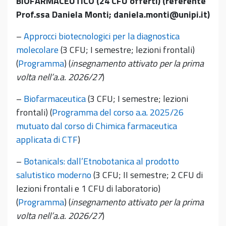
BIOFARMACEUTICO (24 CFU offerti) (referente
Prof.ssa Daniela Monti; daniela.monti@unipi.it)
–
Approcci biotecnologici per la diagnostica
molecolare
(3 CFU; I semestre; lezioni frontali)
(
Programma
) (
insegnamento attivato per la prima
volta nell’a.a. 2026/27
)
–
Biofarmaceutica
(3 CFU; I semestre; lezioni
frontali) (
Programma del corso a.a. 2025/26
mutuato dal corso di Chimica farmaceutica
applicata di CTF
)
–
Botanicals: dall’Etnobotanica al prodotto
salutistico moderno
(3 CFU; II semestre; 2 CFU di
lezioni frontali e 1 CFU di laboratorio)
(
Programma
) (
insegnamento attivato per la prima
volta nell’a.a. 2026/27
)