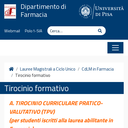
Vai al contenuto
Dipartimento di
Farmacia
Cerca
Cerca
Webmail
Polo1-SIA
Home
Lauree Magistrali a Ciclo Unico
CdLM in Farmacia
Tirocinio formativo
Tirocinio formativo
A. TIROCINIO CURRICULARE PRATICO-
VALUTATIVO (TPV)
(per studenti iscritti alla laurea abilitante in