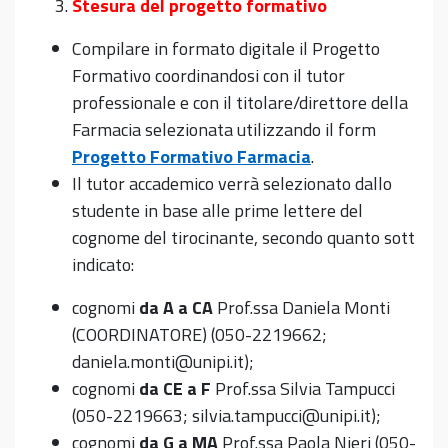
Stesura del progetto formativo
Compilare in formato digitale il Progetto
Formativo coordinandosi con il tutor
professionale e con il titolare/direttore della
Farmacia selezionata utilizzando il form
Progetto Formativo Farmacia
.
Il tutor accademico verrà selezionato dallo
studente in base alle prime lettere del
cognome del tirocinante, secondo quanto sott
indicato:
cognomi
da A a CA
Prof.ssa Daniela Monti
(COORDINATORE) (050-2219662;
daniela.monti@unipi.it);
cognomi
da CE a F
Prof.ssa Silvia Tampucci
(050-2219663; silvia.tampucci@unipi.it);
cognomi
da G a MA
Prof.ssa Paola Nieri (050-