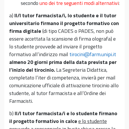
secondo
uno dei tre seguenti modi alternativi
:
a)
Il/I tutor farmacista/i, lo studente e il tutor
universitario firmano il progetto formativo con
firma digitale
(di tipo CADES o PADES, non può
essere accettata la scansione di firma olografa) e
lo studente provvede ad inviare il progetto
formativo all’indirizzo mail
tirocini@farm.unipi.it
almeno 20 giorni prima della data prevista per
l’inizio del tirocinio.
La Segreteria Didattica,
completato l’iter di competenza, invierà per mail
comunicazione ufficiale di attivazione tirocinio allo
studente, al tutor farmacista e all’Ordine dei
Farmacisti.
b)
Il/I tutor farmacista/i e lo studente firmano
il progetto formativo in calce
e lo studente
provvede a consegnarlo in busta chiusa presso la