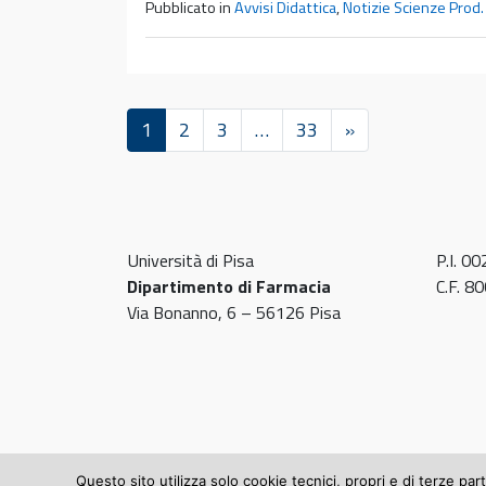
Pubblicato in
Avvisi Didattica
,
Notizie Scienze Prod. 
1
2
3
…
33
»
Università di Pisa
P.I. 0
Dipartimento di Farmacia
C.F. 
Via Bonanno, 6 – 56126 Pisa
Questo sito utilizza solo cookie tecnici, propri e di terze par