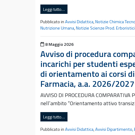
Leggi tutto…
Pubblicato in
Avvisi Didattica
,
Notizie Chimica Tecn
Nutrizione Umana
,
Notizie Scienze Prod. Erboristici
Pubblicato il
8 Maggio 2026
Avviso di procedura compar
incarichi per studenti espe
di orientamento ai corsi d
Farmacia, a.a. 2026/2027
AVVISO DI PROCEDURA COMPARATIVA PER 
nell’ambito “Orientamento attivo transi
Leggi tutto…
Pubblicato in
Avvisi Didattica
,
Avvisi Dipartimento
,