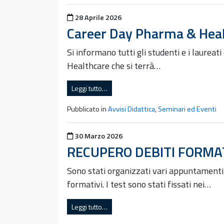
Pubblicato il
28 Aprile 2026
Career Day Pharma & Hea
Si informano tutti gli studenti e i laure
Healthcare che si terrà…
Leggi tutto…
Pubblicato in
Avvisi Didattica
,
Seminari ed Eventi
Pubblicato il
30 Marzo 2026
RECUPERO DEBITI FORMATI
Sono stati organizzati vari appuntamenti p
formativi. I test sono stati fissati nei…
Leggi tutto…