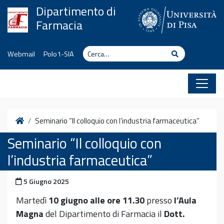
Vai al contenuto
Dipartimento di
Farmacia
Cerca
Cerca
Webmail
Polo1-SIA
Home
Seminario “Il colloquio con l’industria farmaceutica”
Seminario “Il colloquio con
l’industria farmaceutica”
Pubblicato il
5 Giugno 2025
Martedì
10 giugno
alle ore 11.30
presso
l’Aula
Magna
del Dipartimento di Farmacia il
Dott.