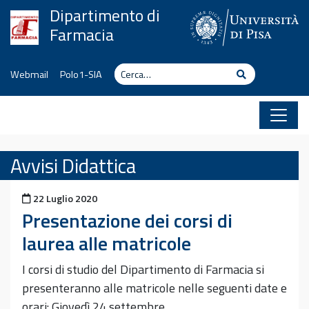
Vai al contenuto
Dipartimento di
Farmacia
Cerca
Cerca
Webmail
Polo1-SIA
Avvisi Didattica
Pubblicato il
22 Luglio 2020
Presentazione dei corsi di
laurea alle matricole
I corsi di studio del Dipartimento di Farmacia si
presenteranno alle matricole nelle seguenti date e
orari: Giovedì 24 settembre…