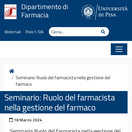
Vai al contenuto
Dipartimento di
Farmacia
Cerca
Cerca
Webmail
Polo1-SIA
Home
Seminario: Ruolo del farmacista nella gestione del
farmaco
Seminario: Ruolo del farmacista
nella gestione del farmaco
Pubblicato il
18 Marzo 2024
Seminario
: Ruolo del farmacista nella gestione del