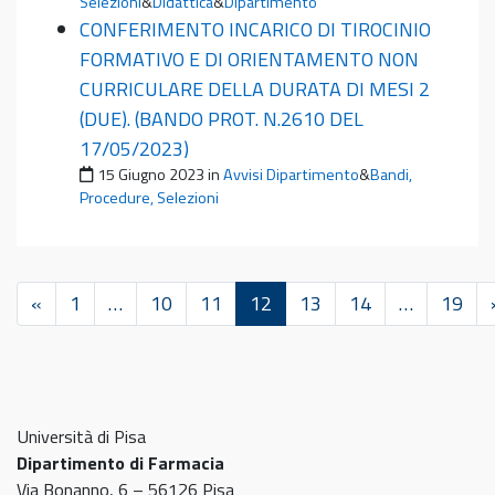
Selezioni
&
Didattica
&
Dipartimento
CONFERIMENTO INCARICO DI TIROCINIO
FORMATIVO E DI ORIENTAMENTO NON
CURRICULARE DELLA DURATA DI MESI 2
(DUE). (BANDO PROT. N.2610 DEL
17/05/2023)
Pubblicato il
15 Giugno 2023
in
Avvisi Dipartimento
&
Bandi,
Procedure, Selezioni
«
1
…
10
11
12
13
14
…
19
Università di Pisa
Dipartimento di Farmacia
Via Bonanno, 6 – 56126 Pisa