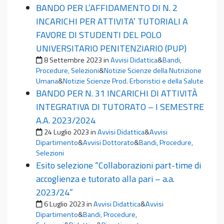
BANDO PER L’AFFIDAMENTO DI N. 2
INCARICHI PER ATTIVITA’ TUTORIALI A
FAVORE DI STUDENTI DEL POLO
UNIVERSITARIO PENITENZIARIO (PUP)
Pubblicato il
8 Settembre 2023
in
Avvisi Didattica
&
Bandi,
Procedure, Selezioni
&
Notizie Scienze della Nutrizione
Umana
&
Notizie Scienze Prod. Erboristici e della Salute
BANDO PER N. 31 INCARICHI DI ATTIVITÀ
INTEGRATIVA DI TUTORATO – I SEMESTRE
A.A. 2023/2024
Pubblicato il
24 Luglio 2023
in
Avvisi Didattica
&
Avvisi
Dipartimento
&
Avvisi Dottorato
&
Bandi, Procedure,
Selezioni
Esito selezione “Collaborazioni part-time di
accoglienza e tutorato alla pari – a.a.
2023/24”
Pubblicato il
6 Luglio 2023
in
Avvisi Didattica
&
Avvisi
Dipartimento
&
Bandi, Procedure,