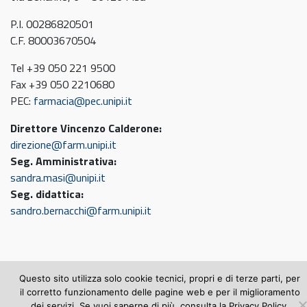
P.I. 00286820501
C.F. 80003670504
Tel +39 050 221 9500
Fax +39 050 2210680
PEC:
farmacia@pec.unipi.it
Direttore Vincenzo Calderone:
direzione@farm.unipi.it
Seg. Amministrativa:
sandra.masi@unipi.it
Seg. didattica:
sandro.bernacchi@farm.unipi.it
© 2026
Questo sito utilizza solo cookie tecnici, propri e di terze parti, per
Dipartimento di Farmacia
il corretto funzionamento delle pagine web e per il miglioramento
dei servizi. Se vuoi saperne di più, consulta la Privacy Policy.