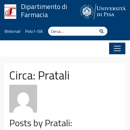
Vai al contenuto
Dipartimento di
Farmacia
Cerca
Cerca
Webmail
Polo1-SIA
Circa: Pratali
Posts by Pratali: