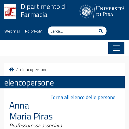
Vai al contenuto
Dipartimento di
Farmacia
Cerca
Cerca
Webmail
Polo1-SIA
Home
elencopersone
elencopersone
Torna all'elenco delle persone
Anna
Maria Piras
Professoressa associata