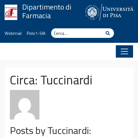
Vai al contenuto
Dipartimento di
Farmacia
Cerca
Cerca
Webmail
Polo1-SIA
Circa: Tuccinardi
Posts by Tuccinardi: