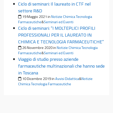
Ciclo di seminari: Il laureato in CTF nel
settore R&D
Pubblicato il
19 Maggio 2021
in
Notizie Chimica Tecnologia
Farmaceutiche
&
Seminari ed Eventi
Ciclo di seminari: “I MOLTEPLICI PROFILI
PROFESSIONALI PER IL LAUREATO IN
CHIMICA E TECNOLOGIA FARMACEUTICHE”
Pubblicato il
26 Novembre 2020
in
Notizie Chimica Tecnologia
Farmaceutiche
&
Seminari ed Eventi
Viaggio di studio presso aziende
farmaceutiche multinazionali che hanno sede
in Toscana
Pubblicato il
10 Dicembre 2019
in
Avvisi Didattica
&
Notizie
Chimica Tecnologia Farmaceutiche