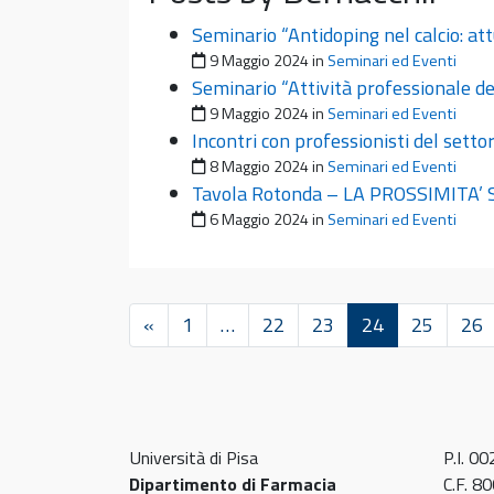
Seminario “Antidoping nel calcio: att
Pubblicato il
9 Maggio 2024
in
Seminari ed Eventi
Seminario “Attività professionale de
Pubblicato il
9 Maggio 2024
in
Seminari ed Eventi
Incontri con professionisti del setto
Pubblicato il
8 Maggio 2024
in
Seminari ed Eventi
Tavola Rotonda – LA PROSSIMITA
Pubblicato il
6 Maggio 2024
in
Seminari ed Eventi
«
1
…
22
23
24
25
26
Università di Pisa
P.I. 0
Dipartimento di Farmacia
C.F. 