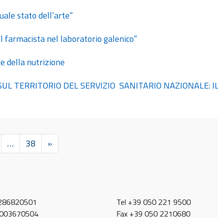
uale stato dell’arte”
l farmacista nel laboratorio galenico”
re della nutrizione
’ SUL TERRITORIO DEL SERVIZIO SANITARIO NAZIONALE: 
…
38
»
0286820501
Tel +39 050 221 9500
80003670504
Fax +39 050 2210680