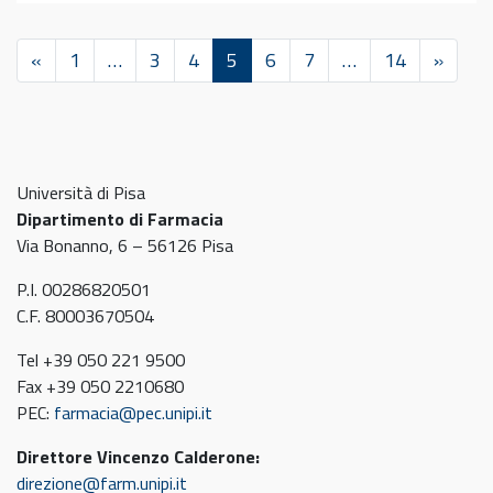
«
1
…
3
4
5
6
7
…
14
»
Università di Pisa
Dipartimento di Farmacia
Via Bonanno, 6 – 56126 Pisa
P.I. 00286820501
C.F. 80003670504
Tel +39 050 221 9500
Fax +39 050 2210680
PEC:
farmacia@pec.unipi.it
Direttore Vincenzo Calderone:
direzione@farm.unipi.it