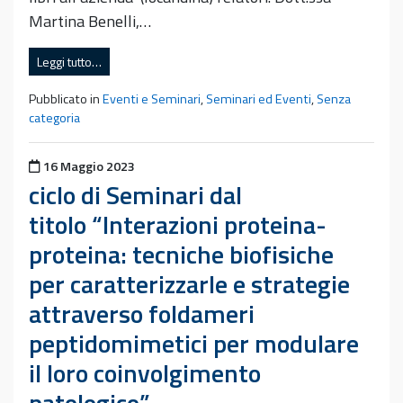
Martina Benelli,…
Leggi tutto…
Pubblicato in
Eventi e Seminari
,
Seminari ed Eventi
,
Senza
categoria
Pubblicato il
16 Maggio 2023
ciclo di Seminari dal
titolo “Interazioni proteina-
proteina: tecniche biofisiche
per caratterizzarle e strategie
attraverso foldameri
peptidomimetici per modulare
il loro coinvolgimento
patologico”.