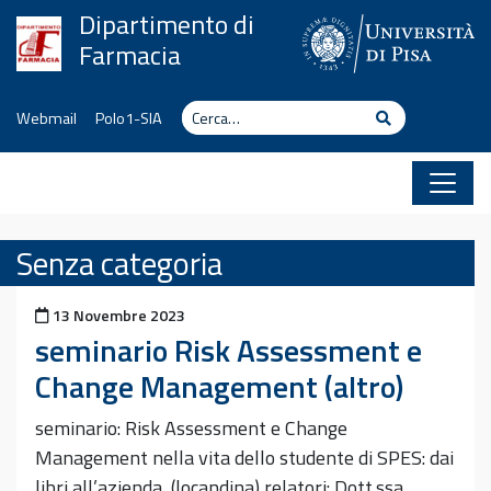
Vai al contenuto
Dipartimento di
Farmacia
Cerca
Cerca
Webmail
Polo1-SIA
Senza categoria
Pubblicato il
13 Novembre 2023
seminario Risk Assessment e
Change Management (altro)
seminario: Risk Assessment e Change
Management nella vita dello studente di SPES: dai
libri all’azienda (locandina) relatori: Dott.ssa